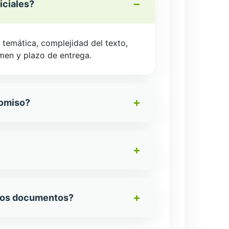
iciales?
 temática, complejidad del texto,
umen y plazo de entrega.
romiso?
e los documentos?