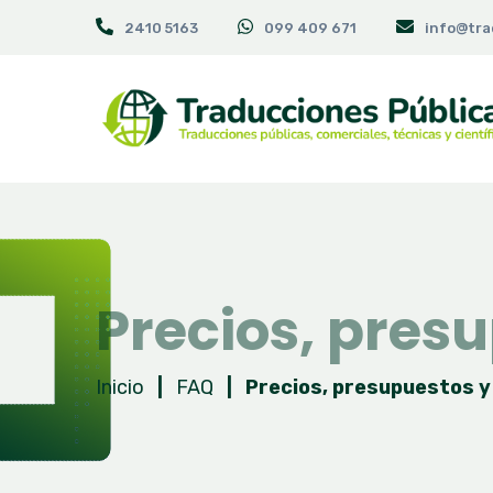
2410 5163
099 409 671
info@tra
Precios, pres
Inicio
|
FAQ
|
Precios, presupuestos y