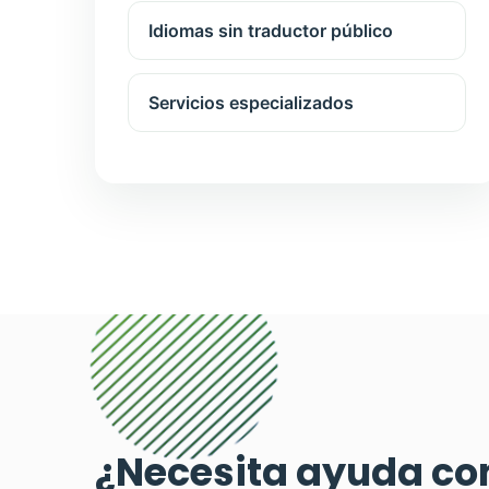
Idiomas sin traductor público
Servicios especializados
¿Necesita ayuda co