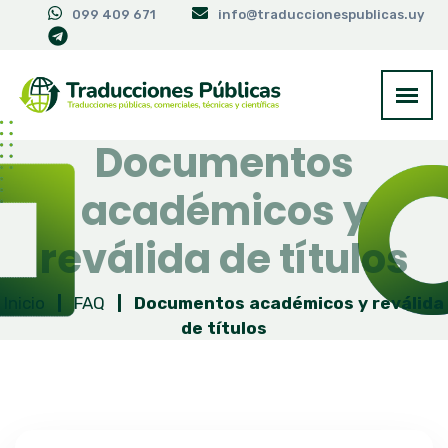
099 409 671
info@traduccionespublicas.uy
Documentos
académicos y
reválida de títulos
Inicio
|
FAQ
|
Documentos académicos y reválida
de títulos