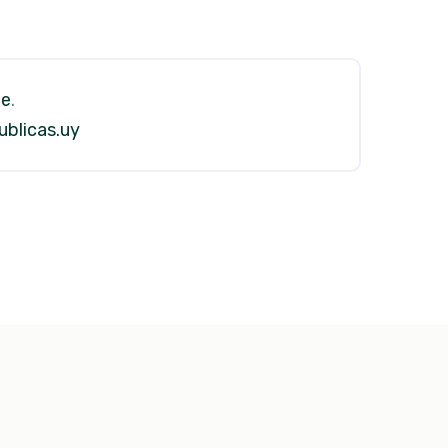
le
.
blicas.uy