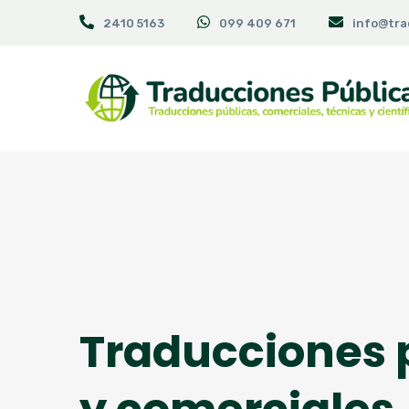
2410 5163
099 409 671
info@tra
Traducciones 