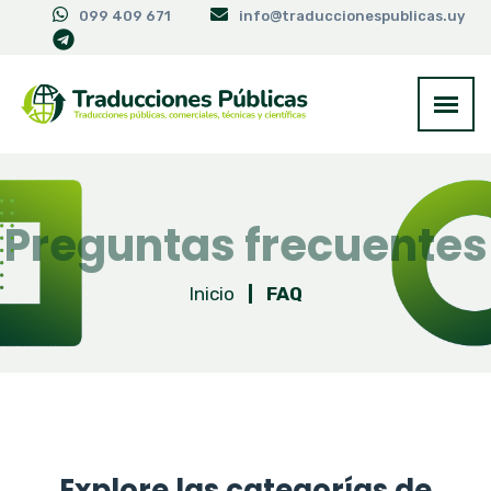
099 409 671
info@traduccionespublicas.uy
Preguntas frecuentes
Inicio
|
FAQ
Explore las categorías de